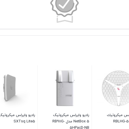
رلس میكروتیك
رادیو وایرلس میکروتیک
رادیو وایرلس میکروتیک
RBLHG-5
NetBox 5 مدل RB911G-
SXTsq Lite5
5HPacD-NB