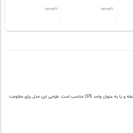
ناموجود
ناموجود
نا
رادیو وایرلس SXTsq 5 High، یکی از رادیوهای جمع و جور و سبک وزن مناسب نصب در فضای باز با یک آنتن یکپارچه، برای ارتباط لینک‌های نقطه به نقطه و یا به عنوان واحد CPE مناسب است. طراحی این مدل برای مقاومت