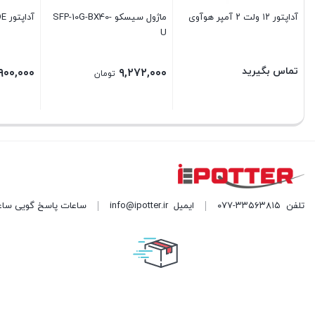
آداپتور ۱۲ ولت ۲ آمپر هوآوی
ماژول سیسکو SFP-10G-BX40-
آداپتور PoE Mikrotik RBPOE
U
تماس بگیرید
۹۰۰,۰۰۰
۹,۲۷۲,۰۰۰
تومان
تلفن
۰۷۷-۳۳۵۶۳۸۱۵
ایمیل
info@ipotter.ir
ساعات پاسخ گویی ساعت اداری شنبه تا چ