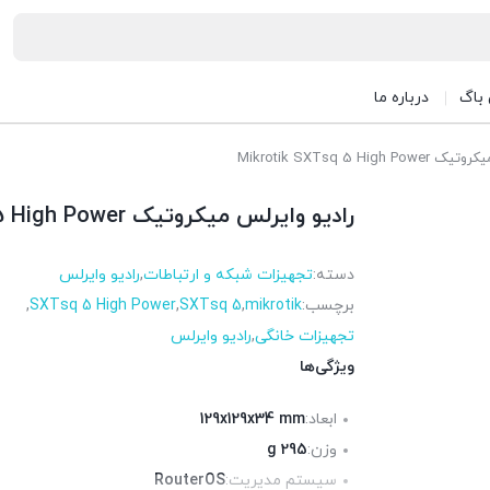
 باگ
درباره ما
Mikrotik SXTsq 5 Hi
رادیو وایرلس میکروتیک Mikrotik SXTsq 5 High Power
دسته:
تجهیزات شبکه و ارتباطات
,
رادیو وایرلس
برچسب:
mikrotik
,
SXTsq 5
,
SXTsq 5 High Power
,
تجهیزات خانگی
,
رادیو وایرلس
ویژگی‌ها
ابعاد:
129x129x34 mm
وزن:
295 g
سیستم مدیریت:
RouterOS