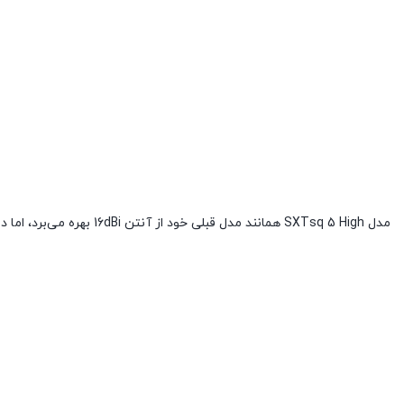
مدل SXTsq 5 High همانند مدل قبلی خود از آنتن 16dBi بهره می‌برد، اما در این مدل آنتن بازطراحی شده و اندازه فیزیکی‌اش بهبود یافته است.