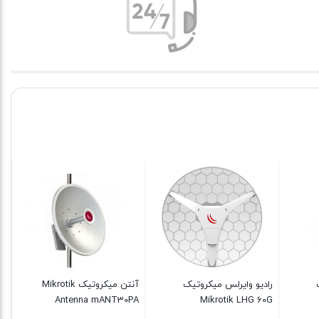
رادیو وایرلس میکروتیک
آنتن میکروتیک Mikrotik
را
x5
Antenna mANT30PA
Mikrotik LHG 60G