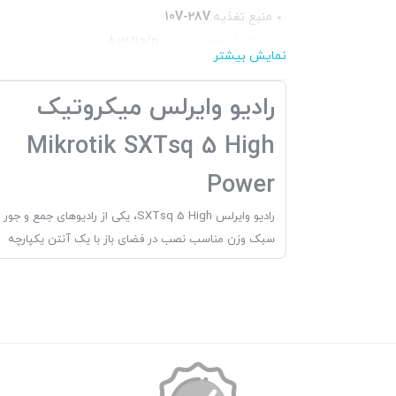
منبع تغذیه:
10V-28V
استانداردهای بی‌سیم:
802.11a/n
نمایش بیشتر
تعداد پورت شبکه (LAN):
۱عدد
پردازنده:
AR9344
رادیو وایرلس میکروتیک
گارانتی:
ضمانت اصالت و سلامت فیزیکی کالا
Mikrotik SXTsq 5 High
Power
رادیو وایرلس SXTsq 5 High، یکی از رادیوهای جمع و جور
سبک وزن مناسب نصب در فضای باز با یک آنتن یکپارچه