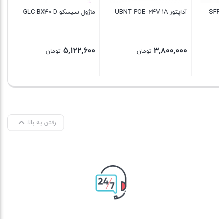
آداپتور UBNT-POE–24V-1A
ماژول سیسکو GLC-BX40-D
0
۰۰
۵,۱۲۲,۶۰۰
۳,۸۰۰,۰۰۰
تومان
تومان
رفتن به بالا